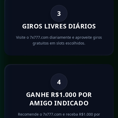
3
GIROS LIVRES DIÁRIOS
Visite o 7x777.com diariamente e aproveite giros
gratuitos em slots escolhidos.
4
GANHE R$1.000 POR
AMIGO INDICADO
Recomende o 7x777.com e receba R$1.000 por