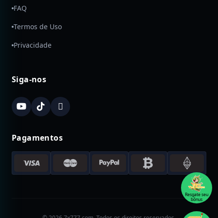
FAQ
Termos de Uso
Privacidade
Siga-nos
Pagamentos
Resgate seu
bônus
© 2026 7x777.com. Todos os direitos reservados.