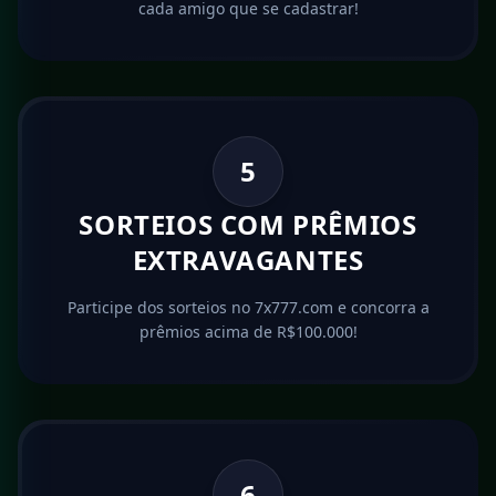
cada amigo que se cadastrar!
5
SORTEIOS COM PRÊMIOS
EXTRAVAGANTES
Participe dos sorteios no 7x777.com e concorra a
prêmios acima de R$100.000!
6