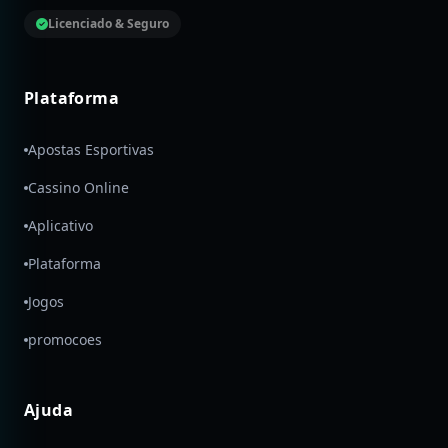
Licenciado & Seguro
Plataforma
Apostas Esportivas
Cassino Online
Aplicativo
Plataforma
Jogos
promocoes
Ajuda