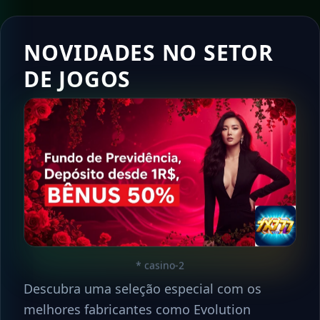
NOVIDADES NO SETOR
DE JOGOS
* casino-2
Descubra uma seleção especial com os
melhores fabricantes como Evolution