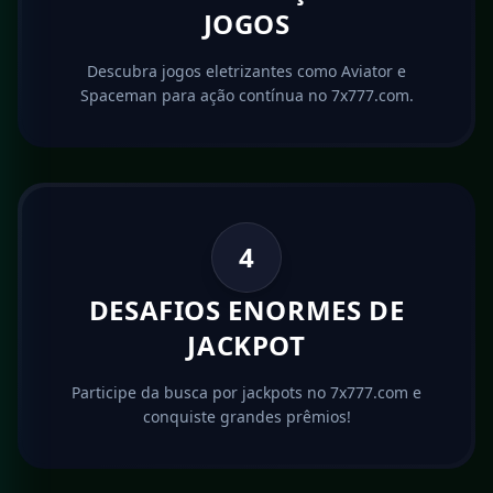
JOGOS
Descubra jogos eletrizantes como Aviator e
Spaceman para ação contínua no 7x777.com.
4
DESAFIOS ENORMES DE
JACKPOT
Participe da busca por jackpots no 7x777.com e
conquiste grandes prêmios!