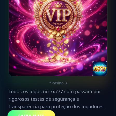
* casino-3
Todos os jogos no 7x777.com passam por
rigorosos testes de segurança e
transparência para proteção dos jogadores.
SAIBA MAIS