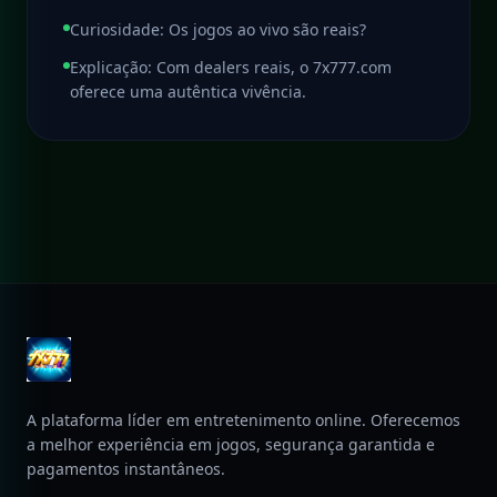
Curiosidade: Os jogos ao vivo são reais?
Explicação: Com dealers reais, o 7x777.com
oferece uma autêntica vivência.
A plataforma líder em entretenimento online. Oferecemos
a melhor experiência em jogos, segurança garantida e
pagamentos instantâneos.